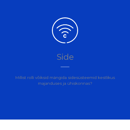
Side
Millist rolli võiksid mängida sidesüsteemid kestlikus
majanduses ja ühiskonnas?