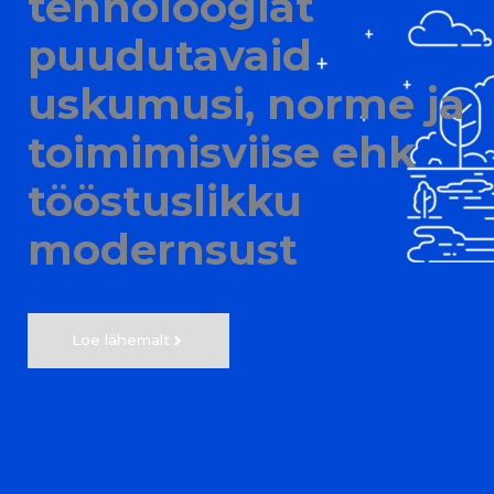
tehnoloogiat
puudutavaid
uskumusi, norme ja
toimimisviise ehk
tööstuslikku
modernsust
Loe lähemalt