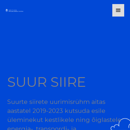
Skip
Main
to
content
Men
SUUR SIIRE
Suurte siirete uurimisrühm aitas
aastatel 2019-2023 kutsuda esile
üleminekut kestlikele ning õiglastele
energia-, transpordi- ja