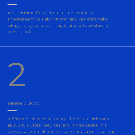
Analüüsisime Eesti energia-, transpordi- ja
sidesüsteemide ajaloolist arengut, kaardistamaks
pikaajalisi rajasõltuvusi ning leidmaks teostatavaid
tulevikuradu.
2
Tänane olukord
Mõõtsime laiemaid murranguid tööstusühiskonna
alususkumustes, reeglites ja toimimisviisides, mis
võiksid süsteemide muutmisele soodsa pinnase luua.