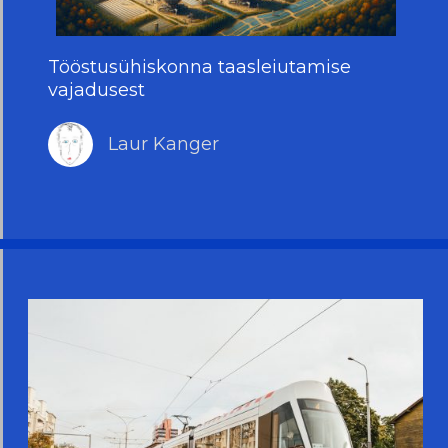
Tööstusühiskonna taasleiutamise
vajadusest
Laur Kanger