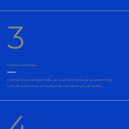
3
Rajad tulevikku
Lõime koos ekspertide ja huvirühmadega süsteemide
tulevikuvisioone ja teekondi nendeni jõudmiseks.
4