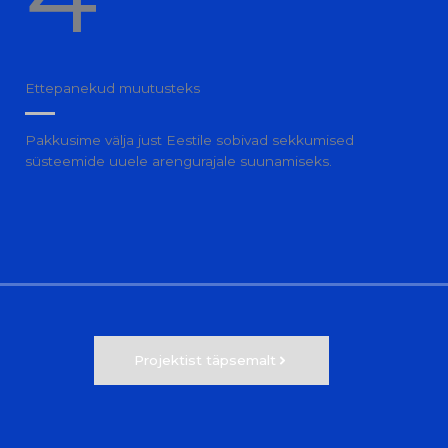
Ettepanekud muutusteks
Pakkusime välja just Eestile sobivad sekkumised
süsteemide uuele arengurajale suunamiseks.
Projektist täpsemalt