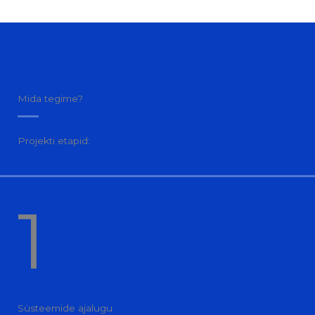
Mida tegime?
Projekti etapid:
1
Süsteemide ajalugu