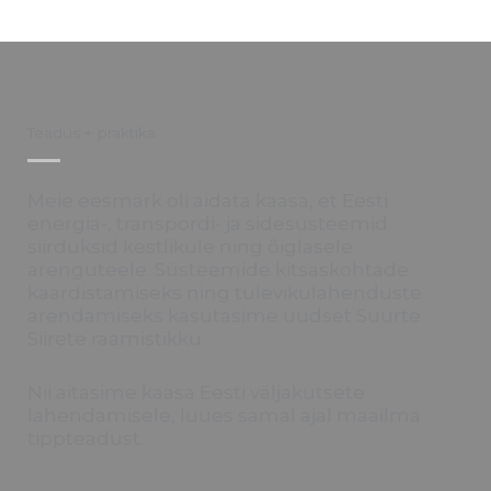
Teadus + praktika
Meie eesmärk oli aidata kaasa, et Eesti
energia-, transpordi- ja sidesüsteemid
siirduksid kestlikule ning õiglasele
arenguteele. Süsteemide kitsaskohtade
kaardistamiseks ning tulevikulahenduste
arendamiseks kasutasime uudset Suurte
Siirete raamistikku.
Nii aitasime kaasa Eesti väljakutsete
lahendamisele, luues samal ajal maailma
tippteadust.